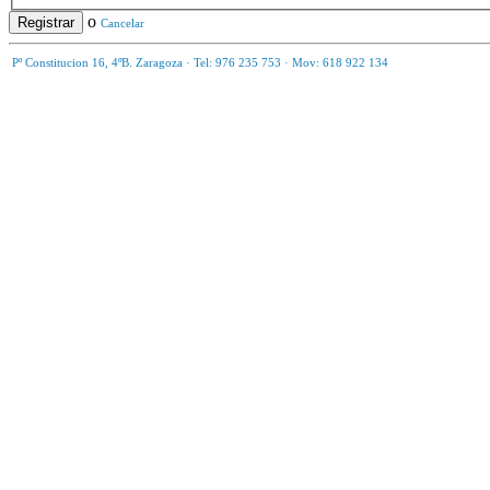
o
Registrar
Cancelar
Pº Constitucion 16, 4ºB
.
Zaragoza · Tel: 976 235 753 · Mov: 618 922 134